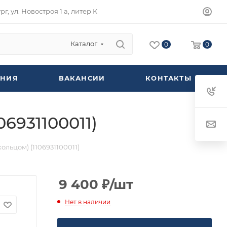
г, ул. Новостроя 1 а, литер К
Каталог
0
0
НИЯ
ВАКАНСИИ
КОНТАКТЫ
06931100011)
кольцом) (1106931100011)
9 400
₽
/шт
Нет в наличии