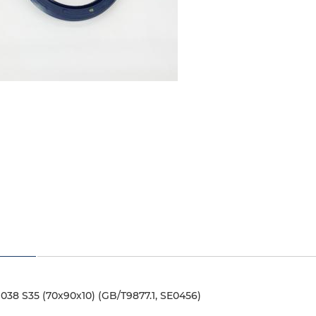
38 S35 (70х90х10) (GB/T9877.1, SE0456)