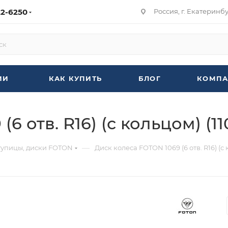
22-6250
Россия, г. Екатеринбур
ИИ
КАК КУПИТЬ
БЛОГ
КОМПА
6 отв. R16) (с кольцом) (11
—
ступицы, диски FOTON
Диск колеса FOTON 1069 (6 отв. R16) (с 