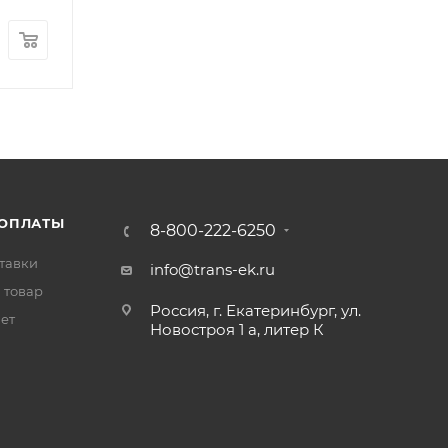
260
₽
/шт
 ОПЛАТЫ
8-800-222-6250
тавки
info@trans-ek.ru
 товар
Россия, г. Екатеринбург, ул.
вет
Новостроя 1 а, литер К