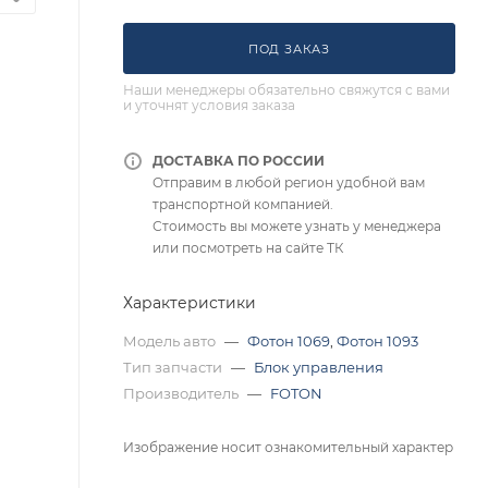
ПОД ЗАКАЗ
Наши менеджеры обязательно свяжутся с вами
и уточнят условия заказа
ДОСТАВКА ПО РОССИИ
Отправим в любой регион удобной вам
транспортной компанией.
Стоимость вы можете узнать у менеджера
или посмотреть на сайте ТК
Характеристики
Модель авто
—
Фотон 1069
,
Фотон 1093
Тип запчасти
—
Блок управления
Производитель
—
FOTON
Изображение носит ознакомительный характер