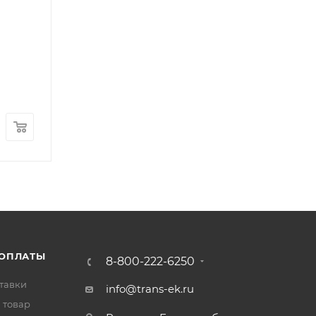
Кронштейн крепления поддона FOTON 1041 1049
Арт.: T3627P024
В наличии
: 1
1 500
₽
/шт
 ОПЛАТЫ
8-800-222-6250
тавки
info@trans-ek.ru
 товар