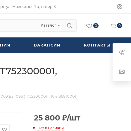
г, ул. Новостроя 1 а, литер К
Каталог
0
0
НИЯ
ВАКАНСИИ
КОНТАКТЫ
T752300001,
9 Е3 1093 (T752300001, 1104136810001)
25 800
₽
/шт
Нет в наличии