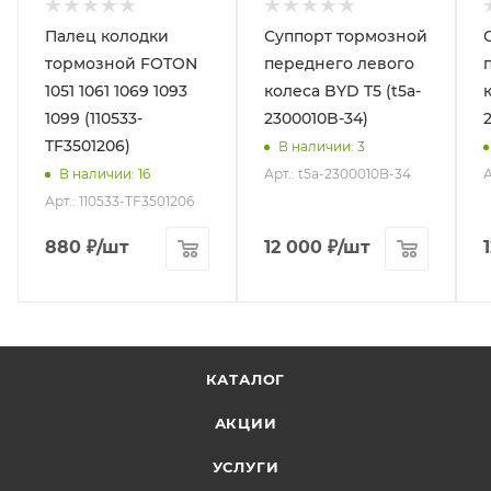
Палец колодки
Суппорт тормозной
тормозной FOTON
переднего левого
1051 1061 1069 1093
колеса BYD T5 (t5a-
1099 (110533-
2300010B-34)
TF3501206)
В наличии
: 3
Арт.: t5a-2300010B-34
А
В наличии
: 16
Арт.: 110533-TF3501206
880
₽
/шт
12 000
₽
/шт
КАТАЛОГ
АКЦИИ
УСЛУГИ