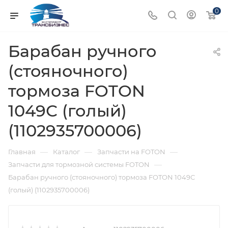
0
Барабан ручного
(стояночного)
тормоза FOTON
1049С (голый)
(1102935700006)
—
—
—
Главная
Каталог
Запчасти на FOTON
—
Запчасти для тормозной системы FOTON
Барабан ручного (стояночного) тормоза FOTON 1049С
(голый) (1102935700006)